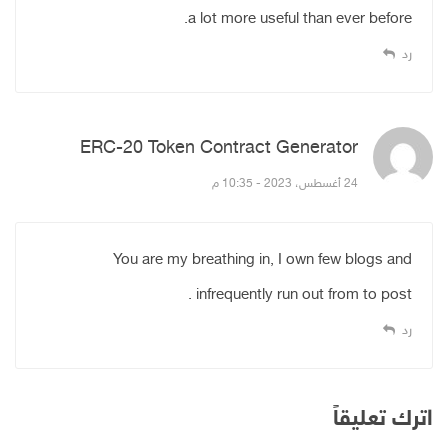
a lot more useful than ever before.
رد
ERC-20 Token Contract Generator
قال:
24 أغسطس، 2023 - 10:35 م
You are my breathing in, I own few blogs and
infrequently run out from to post .
رد
اترك تعليقاً