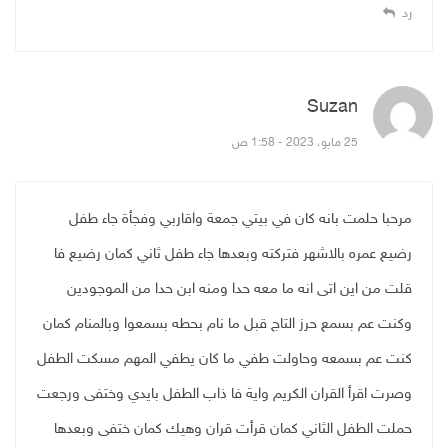
رد
Suzan
قال:
25 مايو، 2023 - 1:58 ص
مرحبا حلمت بانه كان في بيتي جمعة واقاربي وفجأة جاء طفل
رضيع عمره بالاشهر فتركته وبعدها جاء طفل ثاني كمان رضيع فا
قلت من اين اتى انه ما معه حدا ومنه ابن حدا من الموجودين
وكنت عم بسمع حرز التاج قبل ما نام بحطه بسمعوا وبالمنام كمان
كنت عم بسمعه وحاولت طفي ما كان يطفي المهم مسكت الطفل
وصرت اقرأ القران الكريم واية فا ذاب الطفل بايدي وختفى ورجعت
حملت الطفل الثاني كمان قرأت قران وهيك كمان ختفى وبعدها