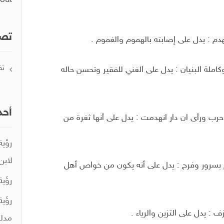
out
تصن
هدم : يدل على إصابته بالهموم والغموم .
تف
وكاملة البنيان : يدل على الغني للفقير وتحسن حاله
أحد
حرب ورأى ان دار انهدمت : يدل على أنها ثغرة من
رؤية
لابن
كم بسرور وفرح : يدل على أنه يكون من خواص أهل
رؤية
رؤية
ف : يدل على التزين والرياء .
مدلو