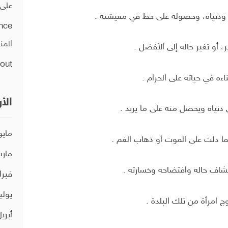
على
 ودنياه، وحصوله على حظ في معيشته .
ence
المن
، أو تغير حاله إلى الأفضل .
out
ناءه في حياته على الحرام .
الأ
 دنياه ويحصل منه على ما يريد .
مايو 21
ا دلت على الموت أو ذهاب الغم .
مارس 
نکشاف حاله وافتضاحه وخسارته .
فبراير 
يوليو 0
وج امرأة من تلك البلدة .
أبريل 0