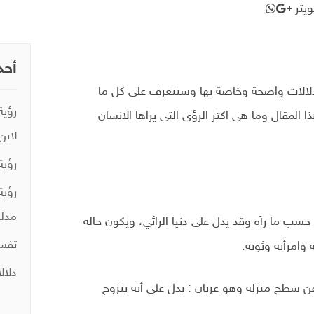
يتر
أحد
ا دلالات واضحة وخاصة بها وسنتعرف على كل ما
رؤية
 المقال وما هي اكثر الرؤى التي يراها الانسان
لابن
رؤية
رؤية
مدلو
ر حسب ما رآه وقد يدل على دنيا الرائي، ويكون حاله
تفسي
وامرأته وثوبه.
دلال
عن سطح منزله وهو عريان : يدل على أنه يتزوج