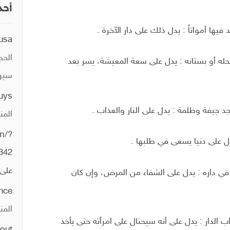
أحد
فيها أمواتاً : يدل ذلك على دار الآخرة .
usa
الحج
محله أو بستانه : يدل على سعة المعيشة، يسر بعد
سيري
guys
د جيفة وظلمة : يدل على النار والعذاب .
المن
um/?
دل على دنيا يسعی في طلبها .
342
على
اً في داره : يدل على الشفاء من المرض، وإن كان
ence
المن
ب الدار : يدل على أنه سيحتال على امرأته حتى يأخذ