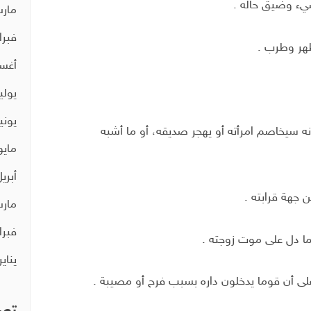
سيء وضيق حاله .
مارس 
فبراير 
ظهر وطرب .
أغسط
يوليو 9
يونيو 9
نه سيخاصم امرأته أو يهجر صديقه، أو ما أشبه
مايو 19
أبريل 9
 جهة قرابته .
مارس 
فبراير 
بما دل على موت زوجته .
يناير 19
على أن قوما يدخلون داره بسبب فرح أو مصيبة .