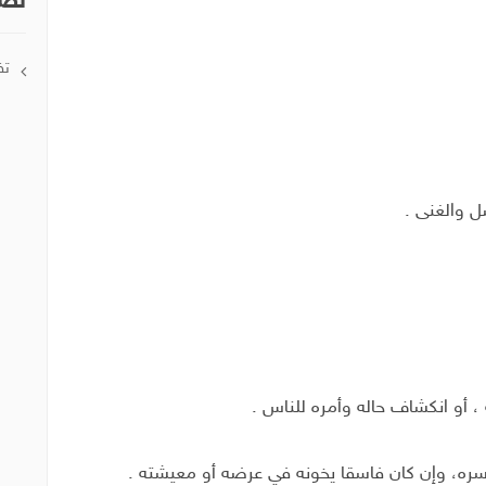
تصن
تف
ضل والغنی .
 أو انکشاف حاله وأمره للناس .
 سره، وإن كان فاسقا يخونه في عرضه أو معیشته .