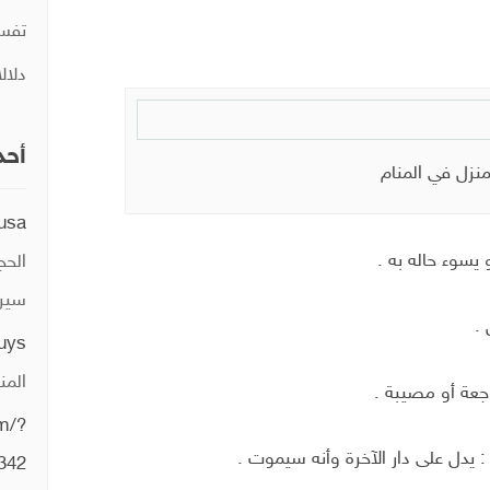
تفسي
دلال
أحد
منزل في المنام
usa
و يسوء حاله به .
الحج
سيري
.
guys
المن
جعة أو مصيبة .
um/?
: يدل على دار الآخرة وأنه سيموت .
342