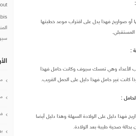
out
abis
ها أو صواريخ فهذا يدل على اقتراب موعد خطبتها
المن
 المستقبلي.
سير
 :
الأ
حارب الأعداء وهي تمسك سيوف وكانت حامل فهذا
ا كانت غير حامل فهذا دليل على الحمل القريب.
ماي
مار
لحامل :
فبر
واريخ فهذا دليل على الولادة السهلة وهذا دليل أيضا
بحالة صحية طيبة بعد الولادة.
يول