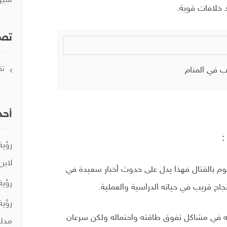
سير
 خلافات قوية.
تصن
تف
ب في المنام
أحد
:
رؤية
لابن
يقوم بالقتال فهذا يدل على حدوث أخبار سعيدة في
رؤية
جاح قريب في حياته الدراسية والعملية.
رؤية
عه في مشاكل تفوق طاقته واحتماله ولكن سرعان
مدلو