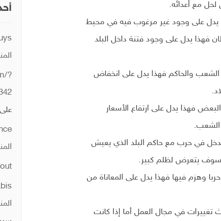
حل مع أعدائه.
أحد
 يدل على وجود غير مرغوب فيه في محيط
guys
طان فهذا يدل على وجود فتنة داخل البلد
المن
الشعب والحاكم فهذا يدل على انخفاض
um/?
د.
342
لبعض فهذا يدل على ارتفاع الأسعار
على
 الشعب.
ence
 يدخل في حرب مع حاكم البلد الذي يعيش
المن
 سوف يتعرض لظلم كبير.
out
ربا وهزم فيها فهذا يدل على المعاناة من
abis
المن
 تغييرات في مجال العمل أما إذا كانت