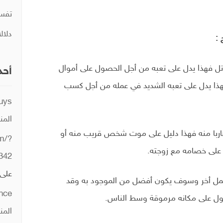
تفسي
دلال
 :
قاتل فهذا يدل على تعبه من أجل الحصول على أموال
أحد
هذا يدل على تعبه الشديد في عمله من أجل كسب
guys
المن
ر هاربا منه فهذا دليل على موت شخص قريب منه أو
um/?
ة على خصامه مع زوجته.
342
على
 عمل أخر وسوف يكون أفضل من الموجود به وقد
ence
صول على مكانه مرموقة وسط الناس.
المن