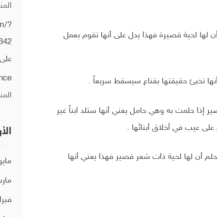
المن
um/?
أن لها لحية قصيرة فهذا يدل على أنها تقوم بعمل
342
على
ence
ها تخبئ حقيقتها بقناع سيسقط سريعاً .
المن
ر إذا حلمت به وهي حامل يعني أنها ستلد ابناً غير
على عيب في أخلاق أبنائها .
الأ
حلم أن لها لحية ذات شعر قصير فهذا يعني أنها
مايو 21
مارس 
فبراير 