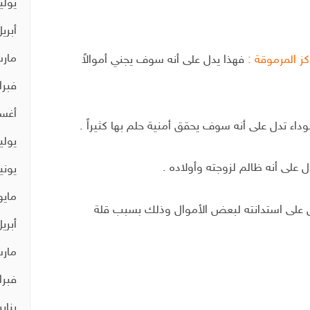
يوليو 0
أبريل 0
مارس 
كز المرموقة :
فهذا يدل على أنه سوف يجني أموالاً
فبراير 
أغسط
داء تدل على أنه سوف يحقق أمنية حلم بها كثيراً .
يوليو 9
ل على أنه ظالم لزوجته وأولاده .
يونيو 9
مايو 19
ل على استدانته لبعض الأموال وذلك بسبب قلة
أبريل 9
مارس 
فبراير 
يناير 19