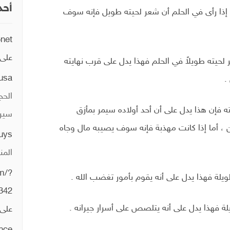
أحد
ذا رأى في الحلم أن شعر لحيته طويل فإنه سوف
5net
على
 لحيته طويلاً في الحلم فهذا يدل على قرب نهايته
usa
.
الحج
 فإن هذا يدل على أن أحد أولاده سيمر بمأزق
سيري
 ، أما إذا كانت مهذبة فإنه سوف يصيبه مال وجاه
guys
المن
um/?
يلة فهذا يدل على أنه يقوم بأمور تغضب الله .
342
ة فهذا يدل على أنه يتلصص على أسرار جيرانه .
على