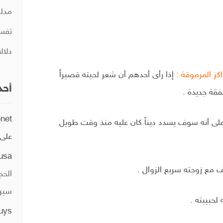
مدلو
تفسي
دلال
كز المرموقة :
إذا رأى أحدهم أن شعر لحيته قصيراً
أحد
فقة جديدة .
5net
لى أنه سوف يسدد ديناً كان عليه منذ وقت طويل
على
usa
 مع زوجته سريع الزوال .
الحج
سيري
لحبيبته .
guys