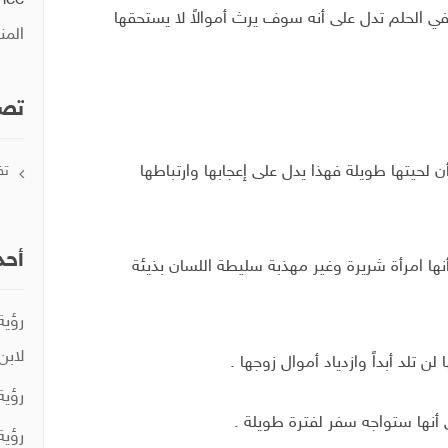
ence
ي الحلم تدل على أنه سوف يرث أموالاً لا يستحقها
المن
تصن
ن لحيتها طويلة فهذا يدل على إعجابها وارتباطها
تف
أحد
ها امرأة شريرة وغير مهذبة سليطة اللسان بذيئة
رؤية
لابن
لن تلد أبداً وازدياد أموال زوجها .
رؤية
أنها ستواجه سفر لفترة طويلة .
رؤية