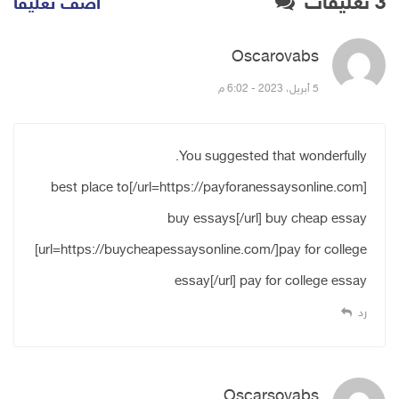
3 تعليقات
أضف تعليقا
Oscarovabs
قال:
5 أبريل، 2023 - 6:02 م
You suggested that wonderfully.
[url=https://payforanessaysonline.com/]best place to
buy essays[/url] buy cheap essay
[url=https://buycheapessaysonline.com/]pay for college
essay[/url] pay for college essay
رد
Oscarsovabs
قال: