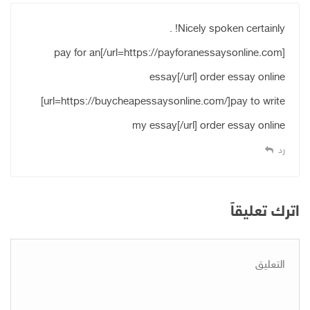
Nicely spoken certainly! .
[url=https://payforanessaysonline.com/]pay for an
essay[/url] order essay online
[url=https://buycheapessaysonline.com/]pay to write
my essay[/url] order essay online
رد
اترك تعليقاً