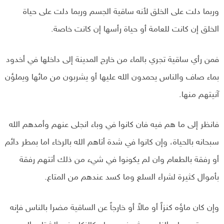
وربما دلت على الخلق لأنه ساقية الجسم وربما دلت على حياة
الخلق إن كانت للعامة أو حياة رأسها إن كانت خاصة.
فمن رأي ساقية تجري بالماء من خارج المدينة إلى داخلها في أخدود
بماء صاف والناس يحمدون الله عليها أو يشربون من مائها ويملؤن
آنيتهم منها.
فانظر إلى ما هم فيه فان كانوا في وباء انجلی عنهم وأمدهم الله
سبحانه بالحياة، وإن كانوا في شدة أتاهم الله بالرخاء اما بمطر دائم
أو رفقة بالطعام وان لم يكونوا في شيء من ذلك أتتهم رفقة
بأموال كثيرة لشراء السلع وما كسد عندهم من المتاع.
وإن كان ماؤه کنزاً أو مالاً أو خارجاً عن الساقية مضرا بالناس فإنه