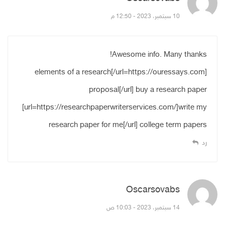
10 سبتمبر، 2023 - 12:50 م
Awesome info. Many thanks!
[url=https://ouressays.com/]elements of a research
proposal[/url] buy a research paper
[url=https://researchpaperwriterservices.com/]write my
research paper for me[/url] college term papers
رد
Oscarsovabs
قال:
14 سبتمبر، 2023 - 10:03 ص