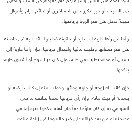
سوء يقدم على الناس وشر فيهم عام كالزكام في الشتاء والحمى
في الصيف أو خبر مکروه عن المسافرين أو غنائم حرام وأموال
خبيثة تدخل على قدر الرؤيا وزيادتها.
وأما من رآها جارية إلى داره أو حانوته فدليلها عائد عليه في خاصته
على قدر صفائها وطيب مائها واعتدال جریانها، فإن رآها جارية إلى
بستان أو فدانه نظرت في حاله، فإن كان عزبا تزوج أو اشترى جارية
ينكحها
فإن كانت له زوجة أو جارية وطئها وحملت منه إن كانت أرضه أو
بستانه أو نبت نباته، وإن رأى جريانها شنعا بخلاف ما نمی
السواقي به إن كان ماؤها دماً فان أهله ينكحها غيره إما في
عصمته أو من بعد فراقه على قدر حاله وما في زيادة منامه.