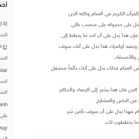
أحد
لقرآن الكريم في المنام وكانه الجن
가격
 يدل على حصوله على منصب عالي.
المن
فإن هذا يدل على أن احد ما يخطط إلى
 وينفذ أوامرك هذا يدل على أنك سوف
구입
 والأصدقاء.
المن
 المنام فذلك يدل على أنك دائماً منشغل
olar
المس
لجن فان هذا يشير إلى الزعماء والحكام
المن
ر من الناس والمشايخ.
anh
نام فهذا يدل على أن سوف تأمن شر
على
ما يخططون لك.
ицу