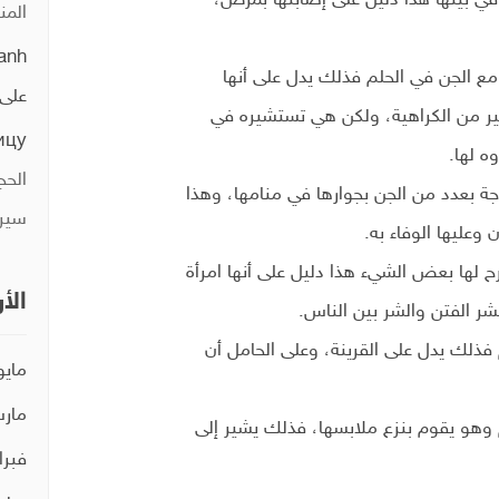
المن
anh
مع الجن في الحلم فذلك يدل على أنها
على
ر من الكراهية، ولكن هي تستشيره في
ицу
ه لها.
الحج
وجة بعدد من الجن بجوارها في منامها، وهذا
سيري
 وعليها الوفاء به.
رح لها بعض الشيء هذا دليل على أنها امرأة
الأ
ر الفتن والشر بين الناس.
م فذلك يدل على القرينة، وعلى الحامل أن
مايو 21
مارس 
ام وهو يقوم بنزع ملابسها، فذلك يشير إلى
فبراير 