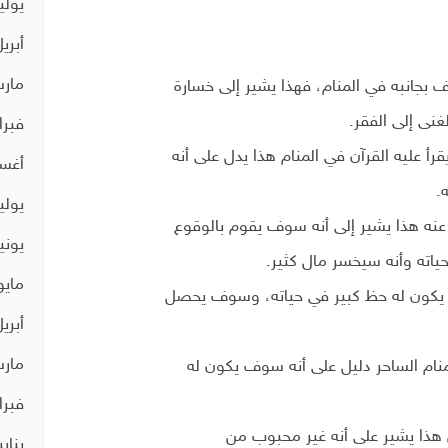
يوليو 0
أبريل 0
مارس 
ف بجانبه في المنام، فهذا يشير إلى خسارة
نى إلى الفقر.
فبراير 
رأ عليه القرآن في المنام هذا يدل على أنه
أغسط
.
يوليو 9
ة عنه هذا يشير إلى أنه سوف يقوم بالوقوع
يونيو 9
اته وأنه سيخسر مال كثير.
مايو 19
نه يكون له حظ كبير في حياته، وسوف يحصل
أبريل 9
مارس 
منام الساحر دليل على أنه سوف يكون له
فبراير 
 هذا يشير على أنه غير محبوب من
يناير 19