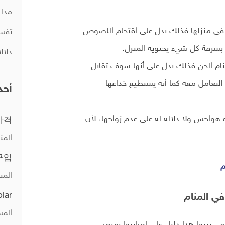
مدلو
ن في منزلها فذلك يدل على اقتحام اللصوص
تفسي
سرقة كل شيء يحتويه المنزل.
دلال
المنام الجن فذلك يدل على أنها سوف تقابل
تعامل معه كما أنه يستطيع خداعها
أحد
ه هواجس ولا دلاله له على عدم زواجها، لأن
가격
المن
구입
م
المن
olar
في المنام
المس
 في بيتها هذا دليل على إصابتها بمرض،