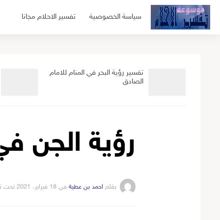
لتجاوز
سياسة الخصوصية
تفسير الاحلام مجانا
لى
لمحتوى
تفسير رؤية البحر في المنام للامام
الصادق
رؤية الجن في
بقلم
احمد بن عطية
في
18 فبراير، 2021
تحت ت