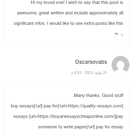
Hi my loved one! I wish to say that this post is
awesome, great written and include approximately all
significant infos. I would like to see extra posts like this .
رد
Oscarsovabs
قال:
25 يوليو، 2023 - 9:53 م
Many thanks, Good stuff.
[url=https://quality-essays.com/]buy essays[/url] pay for
essays [url=https://buyanessayscheaponline.com/]pay
someone to write paper[/url] pay for essay