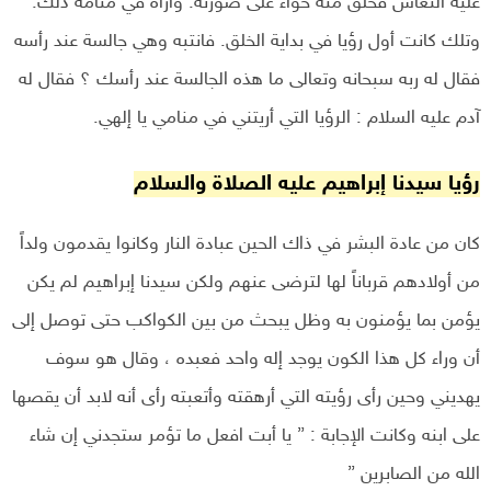
عليه النعاس فخلق منه حواء على صورته. وأراه في منامه ذلك.
وتلك كانت أول رؤيا في بداية الخلق. فانتبه وهي جالسة عند رأسه
فقال له ربه سبحانه وتعالى ما هذه الجالسة عند رأسك ؟ فقال له
آدم عليه السلام : الرؤيا التي أريتني في منامي يا إلهي.
رؤيا سيدنا إبراهيم عليه الصلاة والسلام
كان من عادة البشر في ذاك الحين عبادة النار وكانوا يقدمون ولداً
من أولادهم قرباناً لها لترضى عنهم ولكن سيدنا إبراهيم لم يكن
يؤمن بما يؤمنون به وظل يبحث من بين الكواكب حتى توصل إلى
أن وراء كل هذا الكون يوجد إله واحد فعبده ، وقال هو سوف
يهديني وحين رأى رؤيته التي أرهقته وأتعبته رأى أنه لابد أن يقصها
على ابنه وكانت الإجابة : ” يا أبت افعل ما تؤمر ستجدني إن شاء
الله من الصابرين ”