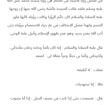
من أفضل رؤيا الانبياء في المنام هي رؤيا سيدنا محمد صل الله
عليه وسلم فلقد قالت السيدة عائشة رضي الله عنها إن زوجها
عليه الصلاة والسلام كان دائم الرؤيا وكانت رؤياه كأنها فلق
الصبح ولهذا فضل الاعتكاف في غار حراء للاستمتاع برؤياه حتى
أذن الله بفجر جديد وهو فجر ظهور الإسلام وأنزل عليه الوحي.
قال عليه الصلاة والسلام : إنه كان نائماً وجاءه رجلان فأخذاني
وأخرجاني وأتيا بي جبلاً وعراً فقالا لي : اصعد.
فقلت : لا أطيقه.
قالا : إنا سنهديك.
قال : فصعدت حتى إذا كنت في نصف الجبل ، إذا أنا بصوت