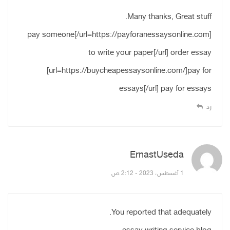
Many thanks, Great stuff.
[url=https://payforanessaysonline.com/]pay someone
to write your paper[/url] order essay
[url=https://buycheapessaysonline.com/]pay for
essays[/url] pay for essays
رد
ErnastUseda
قال:
1 أغسطس، 2023 - 2:12 ص
You reported that adequately.