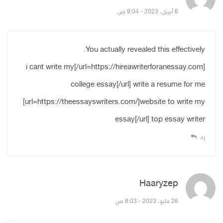
6 أبريل، 2023 - 9:04 ص
You actually revealed this effectively.
[url=https://hireawriterforanessay.com/]i cant write my
college essay[/url] write a resume for me
[url=https://theessayswriters.com/]website to write my
essay[/url] top essay writer
رد
Haaryzep
قال:
26 مايو، 2023 - 8:03 ص