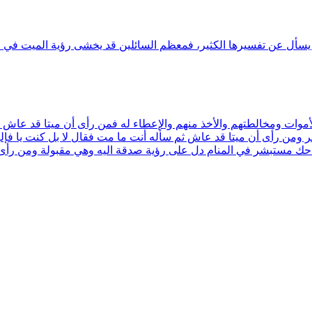
يسأل عن تفسيرها الكثير، فمعظم السائلين قد يخشى رؤية الميت في الم
الأموات ومخالطتهم والأخذ منهم والإعطاء له فمن رأى أن ميتا قد عاش
افر ومن رأى أن ميتا قد عاش ثم سأله أنت ما مت فقال لا بل کنت يا ف
حك مستبشر في المنام دل على رؤية صدقة اليه وهي مقبولة ومن رأى أن