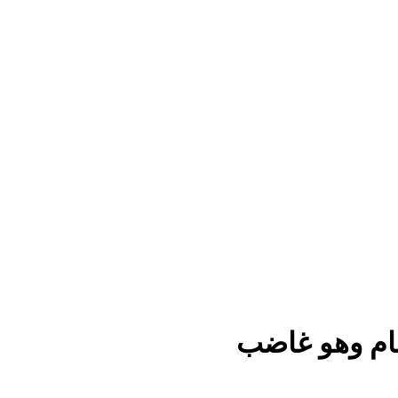
نام وهو غاضب