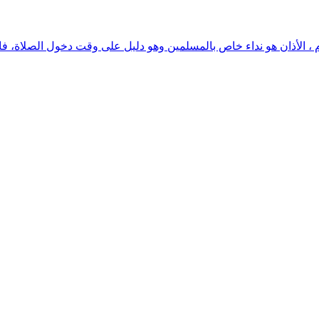
 ، الأذان هو نداء خاص بالمسلمين وهو دليل على وقت دخول الصلاة، فالأ