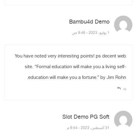
Bambu4d Demo
قال:
1 يوليو، 2023 - 9:46 ص
You have noted very interesting points! ps decent web
site. “Formal education will make you a living self-
education will make you a fortune.” by Jim Rohn.
رد
Slot Demo PG Soft
قال:
31 أغسطس، 2023 - 9:54 م