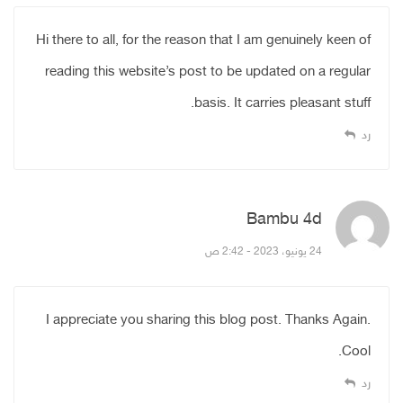
Hi there to all, for the reason that I am genuinely keen of
reading this website’s post to be updated on a regular
basis. It carries pleasant stuff.
رد
Bambu 4d
قال:
24 يونيو، 2023 - 2:42 ص
I appreciate you sharing this blog post. Thanks Again.
Cool.
رد