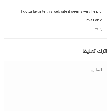
I gotta favorite this web site it seems very helpful
invaluable
رد
اترك تعليقاً