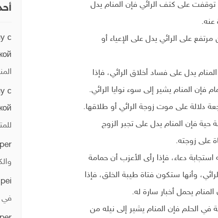
 توقفت على كتف الرائي فإن المنام يدل
أحد
عنه.
у с
رتفع على الرائي يدل على الإعياء أو
кой
المن
لمنام يدل على فساد أخلاق الرائي، فإذا
فإن المنام يشير إلى سوء نوايا الرائي.
у с
ة دلالة على موت زوجة الرائي أو طلاقها.
кой
حية فإن المنام يدل على تجبر الزوج
للمت
ة على زوجته.
per
 استجابة دعاء، فإذا رأى الأعزب أن حمامة
والك
رائي، وأنها ستكون فتاة طيبة الخلق، فإذا
ipei
لمنام يحمل أخبار سارة له.
في ا
في الحلم فإن المنام يشير إلى نيله من