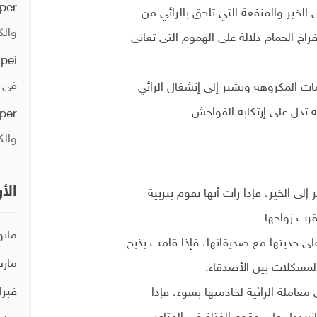
per
الخير والمنفعة التي تلحق بالرائي من
والك
راخ الحمام دلالة على الهموم التي تعاني
ipei
في ا
ات المكروهة ويشير إلى إنشغال الرائي
ة تدل على إرتكابه الفواحش.
per
والك
الأ
 إلى الخير، فإذا رات أنها تقوم بتربية
قرب زواجها.
مايو 21
 على حديثها مع صديقاتها، فإذا قامت بذبح
مارس 
المشكلات بين الأصدقاء.
فبراير 
عاملة الرائية لخادمتها بسوء، فإذا