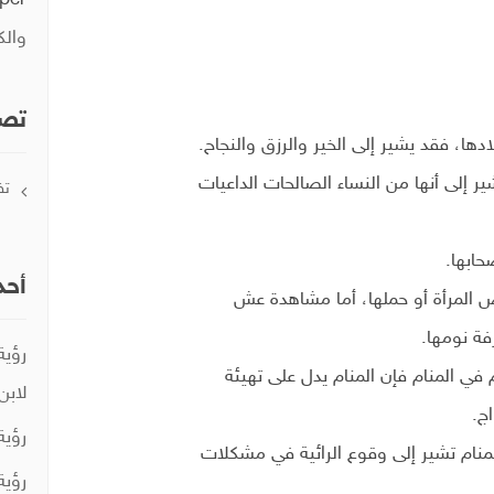
per
والك
تصن
ادها، فقد يشير إلى الخير والرزق والنجاح.
ير إلى أنها من النساء الصالحات الداعيات
تف
حابها.
أحد
 المرأة أو حملها، أما مشاهدة عش
فة نومها.
رؤية
م في المنام فإن المنام يدل على تهيئة
لابن
اج.
رؤية
لمنام تشير إلى وقوع الرائية في مشكلات
رؤية