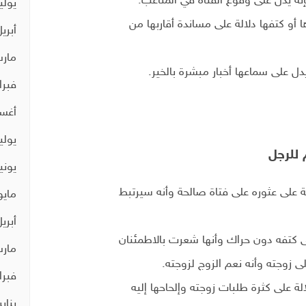
نه يدل على وقوع الفتاة في المتاعب.
يوليو 0
ا أو كتفها دلالة على مساندة أقاربها من
أبريل 0
مارس 
يدل على سماعها أخبار مبشرة بالخير.
فبراير 
أغسط
يوليو 9
 للرجل
يونيو 9
ة على عثوره على فتاة صالحة وأنه سيرتبط
مايو 19
أبريل 9
 كتفه دون حراك وأنها شعرت بالاطمئنان
مارس 
ى زوجته وأنه نعم الزوج لزوجته.
فبراير 
الة على كثرة طلبات زوجته وإلحاحها إليه
يناير 19