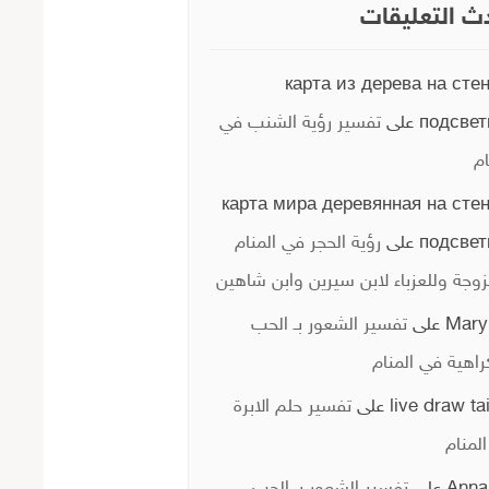
ث التعليقات
карта из дерева на стен
подсвет
على
تفسير رؤية الشنب في
ام
карта мира деревянная на стен
подсвет
على
رؤية الحجر في المنام
زوجة وللعزباء لابن سيرين وابن شاهين
Mary
على
تفسير الشعور بـ الحب
راهية في المنام
live draw ta
على
تفسير حلم الابرة
لمنام