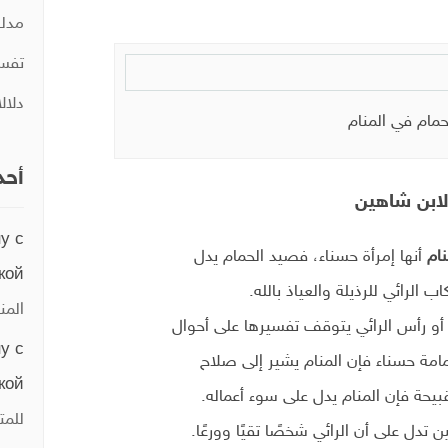
مدلو
تفسي
دلال
حمام في المنام
أحد
لابن شاهين
у с
نام
أنها إمرأة حسناء، فصيد الحمام يدل
кой
 الرائي للرذيلة والعياذ بالله.
المن
أو رأس الرائي يتوقف تفسيرها على أحوال
у с
مامة حسناء فإن المنام يشير إلى صلاح
кой
بيحة فإن المنام يدل على سوء أعماله.
للمت
تدل على أن الرائي شخصًا تقيًا وورعًا.