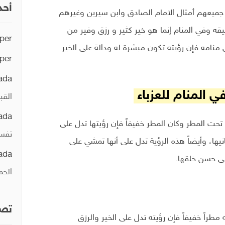
أحد
جميعهم أمثال الامام الصادق وابن سيرين وغيرهم
يقه وفي المنام إنما هو خير كثير و رزق وفير من
per
 منامه فإن رؤيته تكون مبشرة له ودالة على الخير
per
ada
 المنام للعزباء
القب
ada
ي تحت المطر وكان المطر خفيفاً فإن رؤيتها تدل على
تفسي
ها، وأيضاً هذه الرؤية تدل على أنها تمشي على
ada
ى حسن خلقها.
الحم
تصن
مطراً خفيفاً فإن رؤيته تدل على الخير والرزق