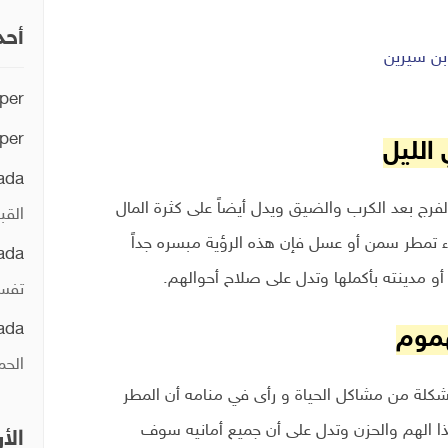
أحد
 بن سيرين
per
per
الليل
ada
الفرج بعد الكرب والضيق ويدل أيضاً على كثرة المال
القب
اء تمطر سمن أو عسل فإن هذه الرؤية مبسره جداً
ada
و مدينته بأكملها وتدل على صلاح أحوالهم.
تفسي
ada
هموم
الحم
شكلة من مشاكل الحياة و رأى في منامه أن المطر
ا الهم والحزن وتدل على أن جميع أمانيه سوف
الأ