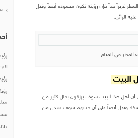
 المطر غزيراً جداً فإن رؤيته تكون محموده أيضاً وتدل
تف
ليه الرائي.
أحد
ة المطر في المنام
رؤية
لابن
ل البيت
رؤية
رؤية
ى أن أهل هذا البيت سوف يرزقون بمال كثير من
مدلو
خاء ويدل أيضاً على أن حياتهم سوف تتبدل من
تفسي
دلال