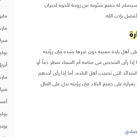
 سيصلح له جميع شئونه من زوجة لأخوة لجيران
فضل بإذن الله.
مايو 21
مارس 
رة
فبراير 
لى أهل بلدة معينه دون غيرها بشده فإن رؤيته
يوليو 0
إذا رأى الشخص في منامه أم السماء تمطر دماً أو
أبريل 0
شدائد التي تصيب أهل البلده، أما إذا رأى أحدهم
مارس 
بغزارة على جميع البلاد فإن رؤيته تدل على المال
فبراير 
أغسط
يوليو 9
يونيو 9
لصادق