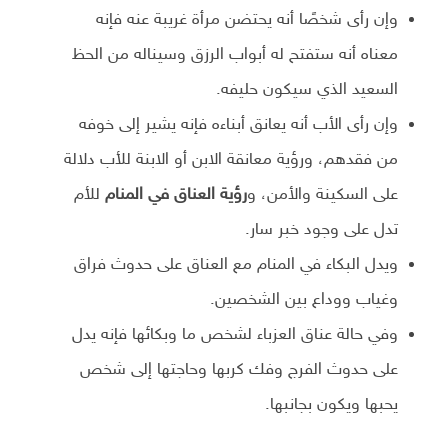
وإن رأى شخصًا أنه يحتضن مرأة غريبة عنه فإنه
معناه أنه ستفتح له أبواب الرزق وسيناله من الحظ
السعيد الذي سيكون حليفه.
وإن رأى الأب أنه يعانق أبناءه فإنه يشير إلى خوفه
من فقدهم، ورؤية معانقة الابن أو الابنة للأب دلالة
على السكينة والأمن، و
رؤية العناق في المنام
للأم
تدل على وجود خبر سار.
ويدل البكاء في المنام مع العناق على حدوث فراق
وغياب ووداع بين الشخصين.
وفي حالة عناق العزباء لشخص ما وبكائها فإنه يدل
على حدوث الفرج وفك كربها وحاجتها إلى شخص
يحبها ويكون بجانبها.