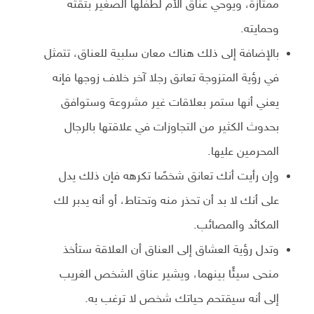
ممتازة، ويوحي عناق الأم لطفلها الصغير بثقته
وحمايته.
بالإضافة إلى ذلك هناك معان سلبية للعناق، تتمثل
في رؤية المتزوجة تعانق رجلا آخر خلاف زوجها فإنه
يعني أنها ستمر بعلاقات غير مشروعة وستوافق
بحدوث الكثير من التجاوزات في علاقتها بالرجال
المحرمين عليها.
وإن رأيت أنك تعانق شخصًا تكرهه فإن ذلك يدل
على أنك لا بد أن تحذر منه وتحتاط، أو أنه يدبر لك
المكائد والمصائب.
وتدل رؤية العشاق إلى العناق أن العلاقة ستأخذ
منحى سيئًا بينهما، ويشير عناق الشخص الغريب
إلى أنه سيقتحم حياتك شخص لا ترغب به.