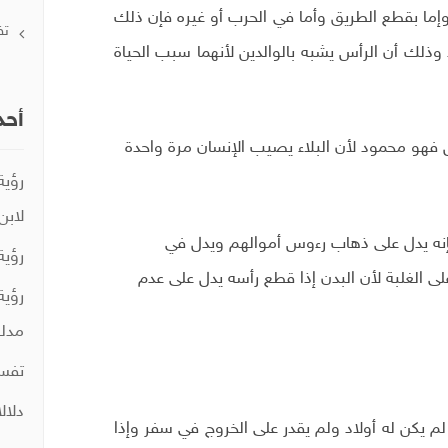
إما بقطع الطريق وأما في الحرب أو غيره فإن ذلك
تف
 وذلك أن الرأس يشبه بالوالدين لأنهما سبب الحياة
أحد
 فهو محمود لأن البلاء يصيب الإنسان مرة واحدة
رؤية
لابن
إنه يدل على ذهاب رءوس أموالهم ويدل في
رؤية
 الغلبة لأن البدن إذا قطع رأسه يدل على عدم
رؤية
مدلو
تفسي
دلال
م يكن له أولاد ولم يقدر على الخروج في سفر وإذا