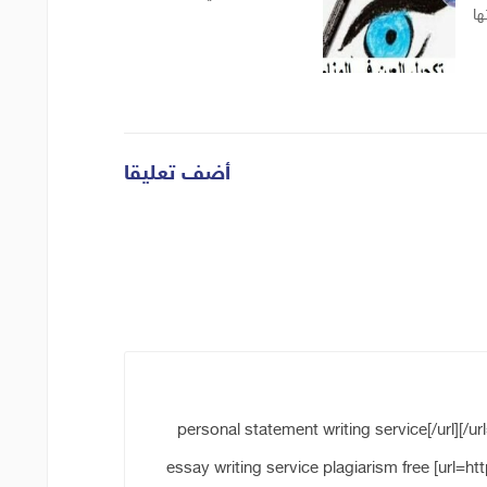
ها
أضف تعليقا
[url=https://essaywritingservicehelp.com/]personal statement writing service[/url]
essay writing service plagiarism free [url=