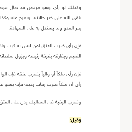
وكذلك لو رأي وهو مريض قد طال مرضه
يلقى الله على خير حالاته، ويفرج عنه وك
بحر العدو وما يستدل به على الشهادة.
فإن رأى ضرب العنق لمن ليس به کرب ولا
النعيم ويفارقه بفرقة رئيسه ويزول سلطانه 
فإن رأى ملكاً أو والياً يضرب عنقه فإن ال
رأى أن ملکاً ضرب رقاب رعيته فإنه يعفو عن
وضرب الرقبة في المماليك يدل على العتق
وقيل: