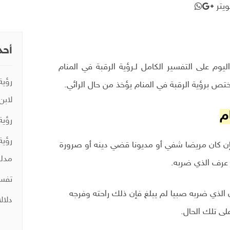
يتر
أحد
يوم على التفسير الكامل لـرؤية الرقبة في المنام
رؤية
ختص برؤية الرقبة في المنام يؤخذ من حال الرائي.
لابن
م
رؤية
رؤية
إن كان مريضا شفي أو مديونا قضي دينه أو صرورة
مدلو
عرف الذي ضربه.
تفسي
لذي ضربه صبيا لم يبلغ فإن ذلك راحته وفرجه
دلال
ى تلك الحال.