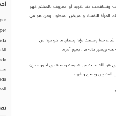
أحد
 وتساقطت عنه ذنوبه أو معروف بالصلاح فهو
ذلك المرأة النفساء والمريض المبطون ومن هو في
per
per
 شيء مما وصفت فإنه ينقطع ما هو فيه من
ada
عنه ويتغير حاله في جميع أمره.
القب
ada
والي هو الله ينجيه من همومه ويعينه في أموره، فإن
تفسي
 المذنبين ويعتق رقابهم.
ada
الحم
.
تصن