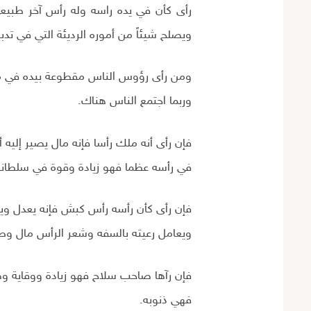
رأى كأن في يده راسه وله رأس آخر طبيعي 
ويصلح شيئاً من أموره الرديئة التي في تدبي
ومن رأى رؤوس الناس مقطوعة بيده في محل
وربما اجتمع الناس هناك.
فإن رأى أنه ملك رأسا فإنه مال يصير إليه أ
في رأسه عظما فهو زيادة وقوة في سلطانه
فإن رأى كأن رأسه رأس كبش فإنه يعدل وي
ويعامل رعيته بالسفه وشعر الرأس مال وط
فإن رآها صاحب سلاح فهو زيادة ووقاية وهيب
فهي ذنوبه.