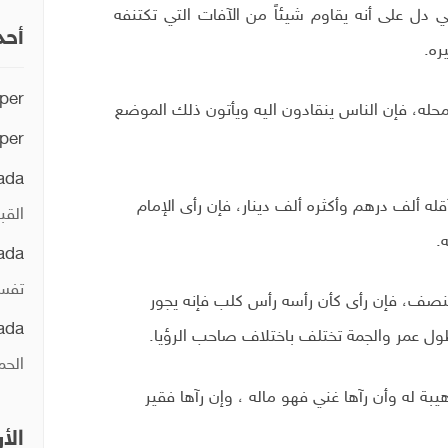
دل على أنه يقاوم شيئاً من الآفات التي تكتنفه
أحد
ره.
per
ه، فإن الناس ينقادون اليه ويأتون ذلك الموضع
per
ada
قله ألف درهم وأكثره ألف دينار، فإن رأى الإمام
القب
.
ada
تفسي
نصف، فإن رأى كأن رأسه رأس كلب فإنه يجور
ada
ول عمر والجمة تختلف باختلاف صاحب الرؤيا.
الحم
ة له وأن رآها غني فهو ماله ، وإن رآها فقير
الأ