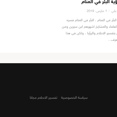
ية البئر في المنام
علي
1 مارس، 2019
لبئر في المنام ، البئر في المنام فسره
العلماء والمشايخ اشهرهم ابن سيرين ومن
تفسير الاحلام والرؤيا ، ولكن في هذا
عرف...
سياسة الخصوصية
تفسير الاحلام مجانا