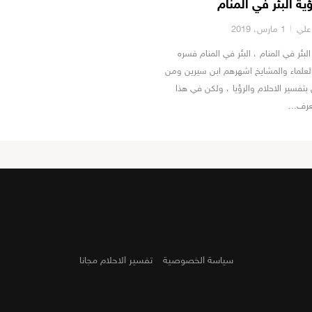
ية البئر في المنام
علي
1 مارس، 2019
لبئر في المنام ، البئر في المنام فسره
العلماء والمشايخ اشهرهم ابن سيرين ومن
تفسير الاحلام والرؤيا ، ولكن في هذا
عرف...
سياسة الخصوصية
تفسير الاحلام مجانا