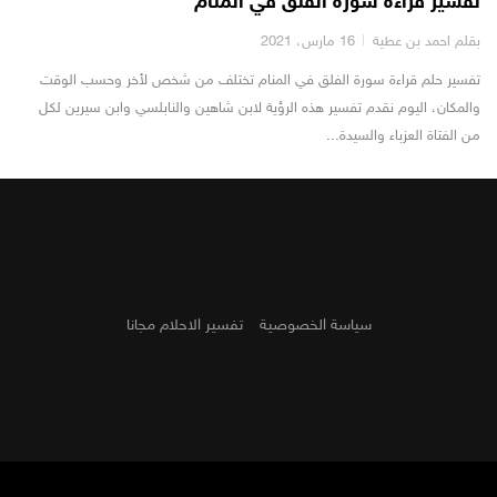
تفسير قراءة سورة الفلق في المنام
بقلم احمد بن عطية
16 مارس، 2021
تفسير حلم قراءة سورة الفلق في المنام تختلف من شخص لأخر وحسب الوقت
والمكان، اليوم نقدم تفسير هذه الرؤية لابن شاهين والنابلسي وابن سيرين لكل
من الفتاة العزباء والسيدة...
سياسة الخصوصية
تفسير الاحلام مجانا