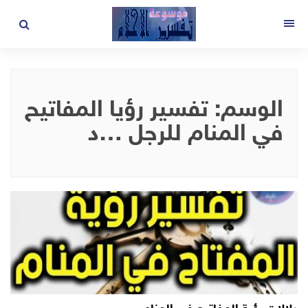
لتجاوز
لى
القائمة
لمحتوى
الوسم:
تفسير رؤيا المفاتيح
في المنام للرجل …د