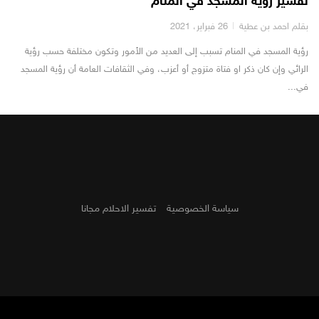
تفسير رؤية المسجد في المنام
بقلم احمد بن عطية
26 فبراير، 2021
رؤية المسجد في المنام تسبب إلى العديد من الأمور وتكون مختلفة حسب رؤية
الرائي وإن كان ذكر او فتاة متزوج أو أعزب، وفي الثقافات العامة أن رؤية المسجد
في...
سياسة الخصوصية
تفسير الاحلام مجانا