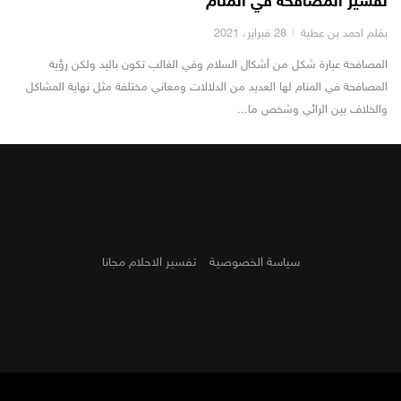
تفسير المصافحة في المنام
بقلم احمد بن عطية
28 فبراير، 2021
المصافحة عبارة شكل من أشكال السلام وفي الغالب تكون باليد ولكن رؤية
المصافحة في المنام لها العديد من الدلالات ومعاني مختلفة مثل نهاية المشاكل
والخلاف بين الرائي وشخص ما...
سياسة الخصوصية
تفسير الاحلام مجانا